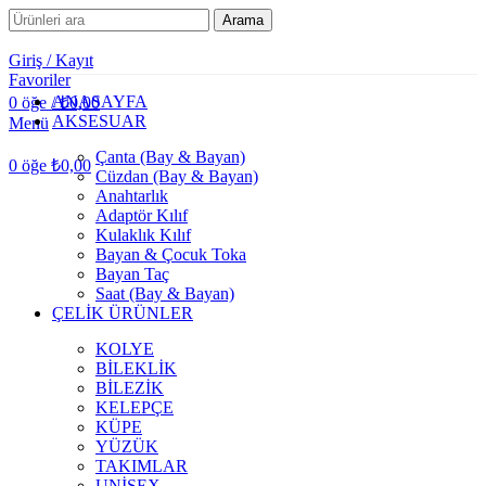
Arama
Giriş / Kayıt
Favoriler
ANASAYFA
0
öğe
/
₺
0,00
AKSESUAR
Menü
Çanta (Bay & Bayan)
0
öğe
₺
0,00
Cüzdan (Bay & Bayan)
Anahtarlık
Adaptör Kılıf
Kulaklık Kılıf
Bayan & Çocuk Toka
Bayan Taç
Saat (Bay & Bayan)
ÇELİK ÜRÜNLER
KOLYE
BİLEKLİK
BİLEZİK
KELEPÇE
KÜPE
YÜZÜK
TAKIMLAR
UNİSEX