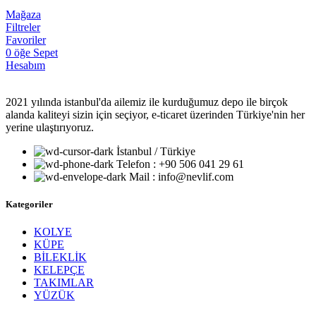
Mağaza
Filtreler
Favoriler
0
öğe
Sepet
Hesabım
2021 yılında istanbul'da ailemiz ile kurduğumuz depo ile birçok
alanda kaliteyi sizin için seçiyor, e-ticaret üzerinden Türkiye'nin her
yerine ulaştırıyoruz.
İstanbul / Türkiye
Telefon : +90 506 041 29 61
Mail : info@nevlif.com
Kategoriler
KOLYE
KÜPE
BİLEKLİK
KELEPÇE
TAKIMLAR
YÜZÜK