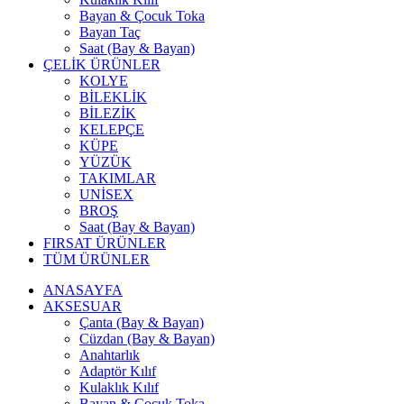
Bayan & Çocuk Toka
Bayan Taç
Saat (Bay & Bayan)
ÇELİK ÜRÜNLER
KOLYE
BİLEKLİK
BİLEZİK
KELEPÇE
KÜPE
YÜZÜK
TAKIMLAR
UNİSEX
BROŞ
Saat (Bay & Bayan)
FIRSAT ÜRÜNLER
TÜM ÜRÜNLER
ANASAYFA
AKSESUAR
Çanta (Bay & Bayan)
Cüzdan (Bay & Bayan)
Anahtarlık
Adaptör Kılıf
Kulaklık Kılıf
Bayan & Çocuk Toka