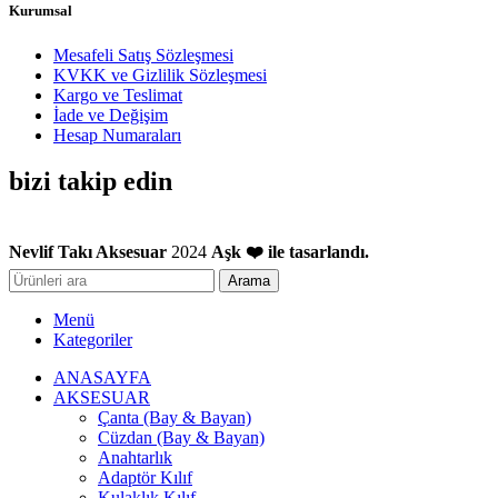
Kurumsal
Mesafeli Satış Sözleşmesi
KVKK ve Gizlilik Sözleşmesi
Kargo ve Teslimat
İade ve Değişim
Hesap Numaraları
bizi takip edin
Nevlif Takı Aksesuar
2024
Aşk ❤️ ile tasarlandı.
Arama
Menü
Kategoriler
ANASAYFA
AKSESUAR
Çanta (Bay & Bayan)
Cüzdan (Bay & Bayan)
Anahtarlık
Adaptör Kılıf
Kulaklık Kılıf