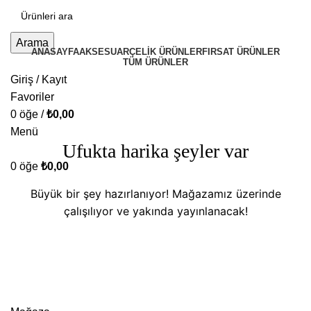
Arama
ANASAYFA
AKSESUAR
ÇELİK ÜRÜNLER
FIRSAT ÜRÜNLER
TÜM ÜRÜNLER
Giriş / Kayıt
Favoriler
0
öğe
/
₺
0,00
Menü
Ufukta harika şeyler var
0
öğe
₺
0,00
Büyük bir şey hazırlanıyor! Mağazamız üzerinde
çalışılıyor ve yakında yayınlanacak!