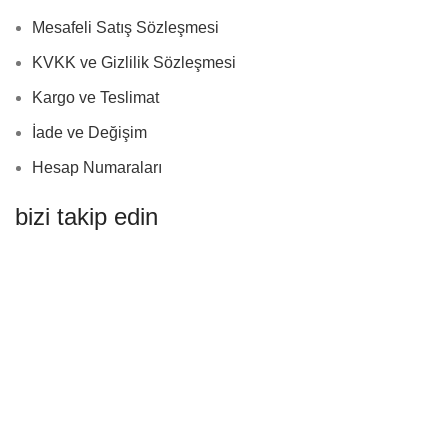
Mesafeli Satış Sözleşmesi
KVKK ve Gizlilik Sözleşmesi
Kargo ve Teslimat
İade ve Değişim
Hesap Numaraları
bizi takip edin
Nevlif Takı Aksesuar
2024
Aşk ❤️ ile tasarlandı.
Mağaza
Filtreler
Favoriler
0
öğe
Sepet