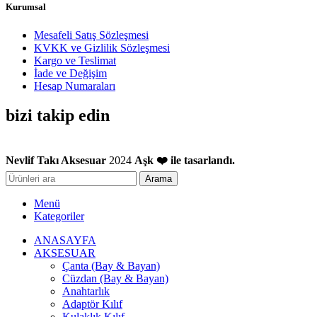
Kurumsal
Mesafeli Satış Sözleşmesi
KVKK ve Gizlilik Sözleşmesi
Kargo ve Teslimat
İade ve Değişim
Hesap Numaraları
bizi takip edin
Nevlif Takı Aksesuar
2024
Aşk ❤️ ile tasarlandı.
Arama
Menü
Kategoriler
ANASAYFA
AKSESUAR
Çanta (Bay & Bayan)
Cüzdan (Bay & Bayan)
Anahtarlık
Adaptör Kılıf
Kulaklık Kılıf