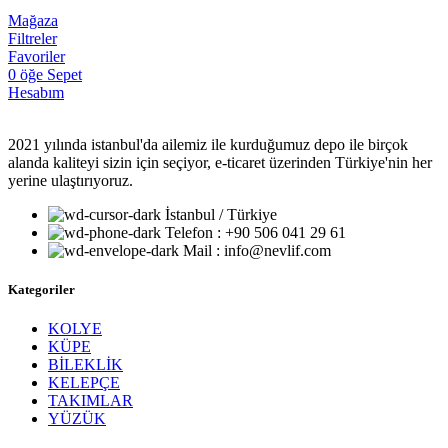
Mağaza
Filtreler
Favoriler
0
öğe
Sepet
Hesabım
2021 yılında istanbul'da ailemiz ile kurduğumuz depo ile birçok
alanda kaliteyi sizin için seçiyor, e-ticaret üzerinden Türkiye'nin her
yerine ulaştırıyoruz.
İstanbul / Türkiye
Telefon : +90 506 041 29 61
Mail : info@nevlif.com
Kategoriler
KOLYE
KÜPE
BİLEKLİK
KELEPÇE
TAKIMLAR
YÜZÜK