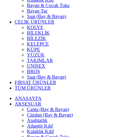
Bayan & Çocuk Toka
Bayan Taç
Saat (Bay & Bayan)
ÇELİK ÜRÜNLER
KOLYE
BİLEKLİK
BİLEZİK
KELEPÇE
KÜPE
YÜZÜK
TAKIMLAR
UNİSEX
BROŞ
Saat (Bay & Bayan)
FIRSAT ÜRÜNLER
TÜM ÜRÜNLER
ANASAYFA
AKSESUAR
Çanta (Bay & Bayan)
Cüzdan (Bay & Bayan)
Anahtarlık
Adaptör Kılıf
Kulaklık Kılıf
Bayan & Çocuk Toka