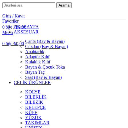
Arama
Giriş / Kayıt
Favoriler
ANASAYFA
0
öğe
/
₺
0,00
AKSESUAR
Menü
Çanta (Bay & Bayan)
0
öğe
₺
0,00
Cüzdan (Bay & Bayan)
Anahtarlık
Adaptör Kılıf
Kulaklık Kılıf
Bayan & Çocuk Toka
Bayan Taç
Saat (Bay & Bayan)
ÇELİK ÜRÜNLER
KOLYE
BİLEKLİK
BİLEZİK
KELEPÇE
KÜPE
YÜZÜK
TAKIMLAR
UNİSEX