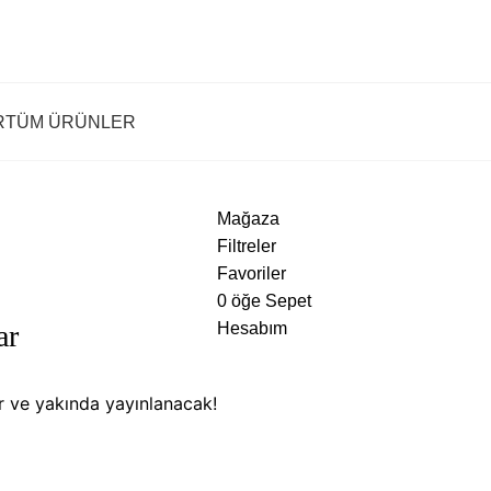
R
TÜM ÜRÜNLER
Mağaza
Filtreler
Favoriler
0
öğe
Sepet
ar
Hesabım
or ve yakında yayınlanacak!