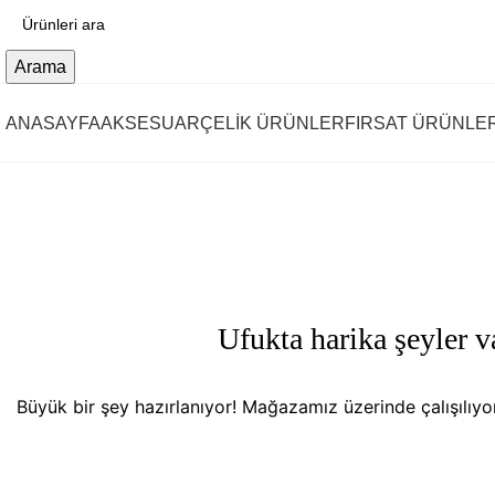
Arama
ANASAYFA
AKSESUAR
ÇELİK ÜRÜNLER
FIRSAT ÜRÜNLE
Ufukta harika şeyler v
Büyük bir şey hazırlanıyor! Mağazamız üzerinde çalışılıy