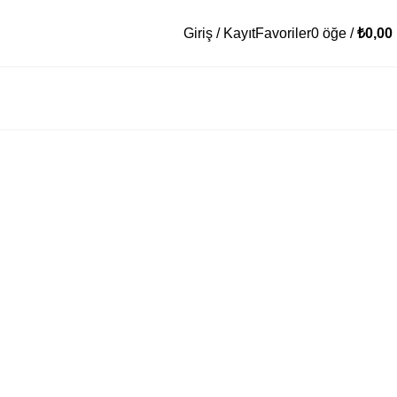
Giriş / Kayıt
Favoriler
0
öğe
/
₺
0,00