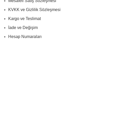
Mesafeli Satış Sözleşmesi
KVKK ve Gizlilik Sözleşmesi
Kargo ve Teslimat
İade ve Değişim
Hesap Numaraları
bizi takip edin
Nevlif Takı Aksesuar
2024
Aşk ❤️ ile tasarlandı.
Mağaza
Favoriler
0
öğe
Sepet
Hesabım
design by