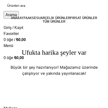
Arama
ANASAYFA
AKSESUAR
ÇELİK ÜRÜNLER
FIRSAT ÜRÜNLER
TÜM ÜRÜNLER
Giriş / Kayıt
Favoriler
0
öğe
/
₺
0,00
Menü
Ufukta harika şeyler var
0
öğe
₺
0,00
Büyük bir şey hazırlanıyor! Mağazamız üzerinde
çalışılıyor ve yakında yayınlanacak!