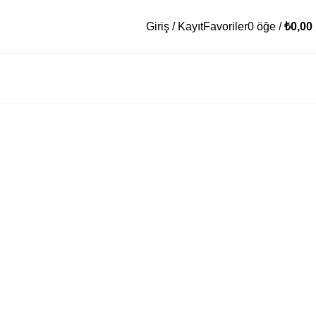
Giriş / Kayıt
Favoriler
0
öğe
/
₺
0,00