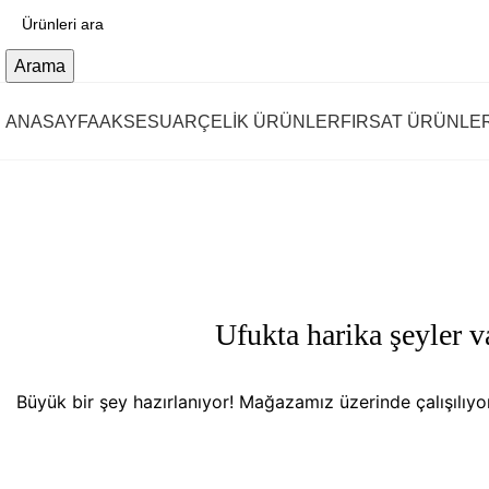
Arama
ANASAYFA
AKSESUAR
ÇELİK ÜRÜNLER
FIRSAT ÜRÜNLE
Ufukta harika şeyler v
Büyük bir şey hazırlanıyor! Mağazamız üzerinde çalışılıy