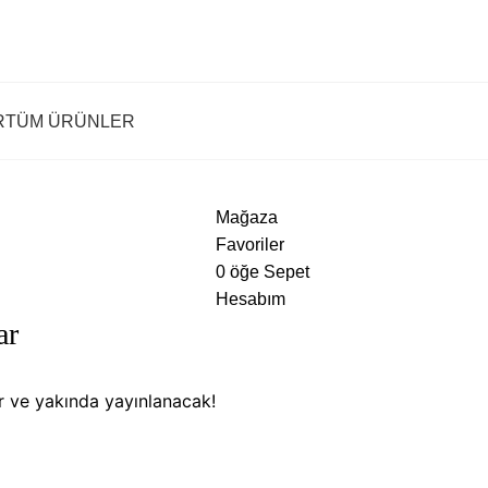
R
TÜM ÜRÜNLER
Mağaza
Favoriler
0
öğe
Sepet
Hesabım
ar
or ve yakında yayınlanacak!