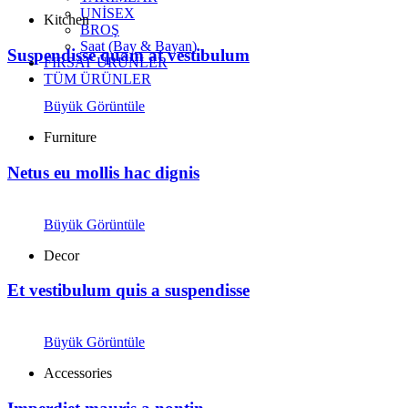
UNİSEX
Kitchen
BROŞ
Saat (Bay & Bayan)
Suspendisse quam at vestibulum
FIRSAT ÜRÜNLER
TÜM ÜRÜNLER
Büyük Görüntüle
Furniture
Netus eu mollis hac dignis
Büyük Görüntüle
Decor
Et vestibulum quis a suspendisse
Büyük Görüntüle
Accessories