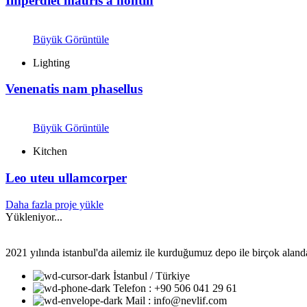
Imperdiet mauris a nontin
Büyük Görüntüle
Lighting
Venenatis nam phasellus
Büyük Görüntüle
Kitchen
Leo uteu ullamcorper
Daha fazla proje yükle
Yükleniyor...
2021 yılında istanbul'da ailemiz ile kurduğumuz depo ile birçok alanda k
İstanbul / Türkiye
Telefon : +90 506 041 29 61
Mail : info@nevlif.com