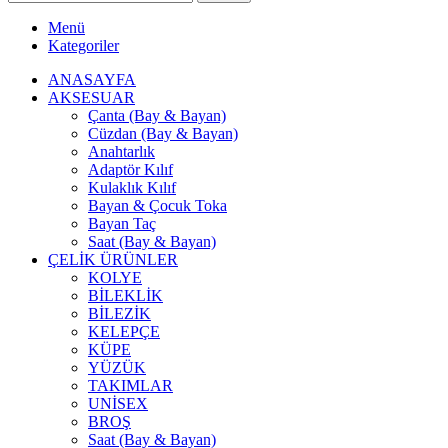
Menü
Kategoriler
ANASAYFA
AKSESUAR
Çanta (Bay & Bayan)
Cüzdan (Bay & Bayan)
Anahtarlık
Adaptör Kılıf
Kulaklık Kılıf
Bayan & Çocuk Toka
Bayan Taç
Saat (Bay & Bayan)
ÇELİK ÜRÜNLER
KOLYE
BİLEKLİK
BİLEZİK
KELEPÇE
KÜPE
YÜZÜK
TAKIMLAR
UNİSEX
BROŞ
Saat (Bay & Bayan)