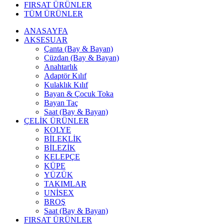
FIRSAT ÜRÜNLER
TÜM ÜRÜNLER
ANASAYFA
AKSESUAR
Çanta (Bay & Bayan)
Cüzdan (Bay & Bayan)
Anahtarlık
Adaptör Kılıf
Kulaklık Kılıf
Bayan & Çocuk Toka
Bayan Taç
Saat (Bay & Bayan)
ÇELİK ÜRÜNLER
KOLYE
BİLEKLİK
BİLEZİK
KELEPÇE
KÜPE
YÜZÜK
TAKIMLAR
UNİSEX
BROŞ
Saat (Bay & Bayan)
FIRSAT ÜRÜNLER