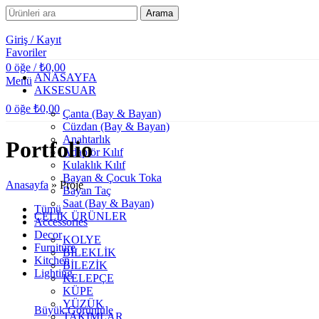
Arama
Giriş / Kayıt
Favoriler
0
öğe
/
₺
0,00
ANASAYFA
Menü
AKSESUAR
0
öğe
₺
0,00
Çanta (Bay & Bayan)
Cüzdan (Bay & Bayan)
Anahtarlık
Portfolio
Adaptör Kılıf
Kulaklık Kılıf
Bayan & Çocuk Toka
Anasayfa
»
Proje
Bayan Taç
Saat (Bay & Bayan)
Tümü
ÇELİK ÜRÜNLER
Accessories
Decor
KOLYE
Furniture
BİLEKLİK
Kitchen
BİLEZİK
Lighting
KELEPÇE
KÜPE
YÜZÜK
Büyük Görüntüle
TAKIMLAR